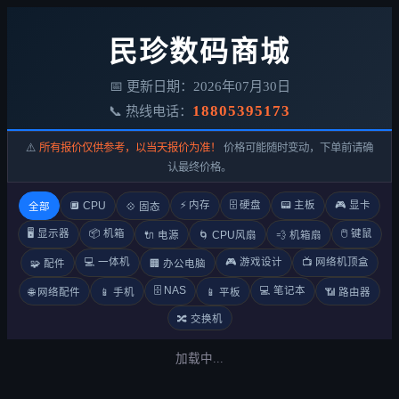
民珍数码商城
📅 更新日期：2026年07月30日
18805395173
📞 热线电话：
⚠️
所有报价仅供参考，以当天报价为准！
价格可能随时变动，下单前请确
认最终价格。
⚡ 内存
🗄️ 硬盘
📟 主板
🎮 显卡
🔲 CPU
全部
💠 固态
🖥️ 显示器
📦 机箱
🖱️ 键鼠
🔌 电源
🌀 CPU风扇
💨 机箱扇
💻 一体机
🎮 游戏设计
📺 网络机顶盒
🧩 配件
🏢 办公电脑
🗄️ NAS
💻 笔记本
🌐 网络配件
📱 手机
📱 平板
📶 路由器
🔀 交换机
加载中...