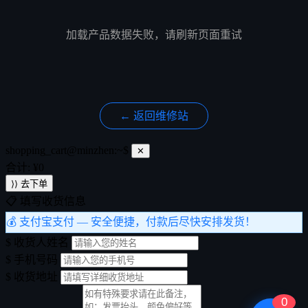
加载产品数据失败，请刷新页面重试
← 返回维修站
shopping_cart@minzhen:~$
✕
合计: ¥
0
⟩⟩ 去下单
📋 填写收货信息
💰 支付宝支付
— 安全便捷，付款后尽快安排发货！
$
收货人姓名
$
手机号码
$
收货地址
0