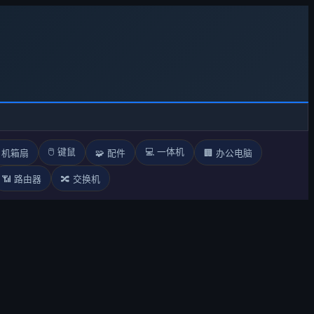
。
🖱️ 键鼠
💻 一体机
 机箱扇
🧩 配件
🏢 办公电脑
📶 路由器
🔀 交换机