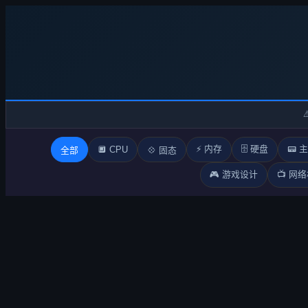
⚡ 内存
🗄️ 硬盘
📟 
🔲 CPU
全部
💠 固态
🎮 游戏设计
📺 网