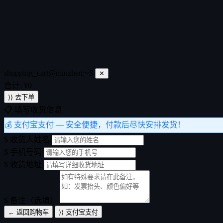
shopping_cart@minzhen:~$
✕
合计: ¥
0
⟩⟩ 去下单
📋 填写收货信息
💰 支付宝支付
— 安全便捷，付款后尽快安排发货！
$
收货人姓名
$
手机号码
$
收货地址
$
备注（选填）
← 返回购物车
⟩⟩ 支付宝支付