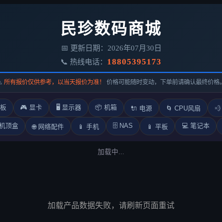
民珍数码商城
📅 更新日期：2026年07月30日
18805395173
📞 热线电话：
⚠️
所有报价仅供参考，以当天报价为准！
价格可能随时变动，下单前请确认最终价格
主板
🎮 显卡
🖥️ 显示器
📦 机箱
🔌 电源
🌀 CPU风扇

🗄️ NAS
络机顶盒
💻 笔记本
🌐 网络配件
📱 手机
📱 平板
加载中...
加载产品数据失败，请刷新页面重试