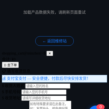
加载产品数据失败，请刷新页面重试
← 返回维修站
shopping_cart@minzhen:~$
✕
合计: ¥
0
⟩⟩ 去下单
📋 填写收货信息
💰 支付宝支付
— 安全便捷，付款后尽快安排发货！
$
收货人姓名
$
手机号码
$
收货地址
0