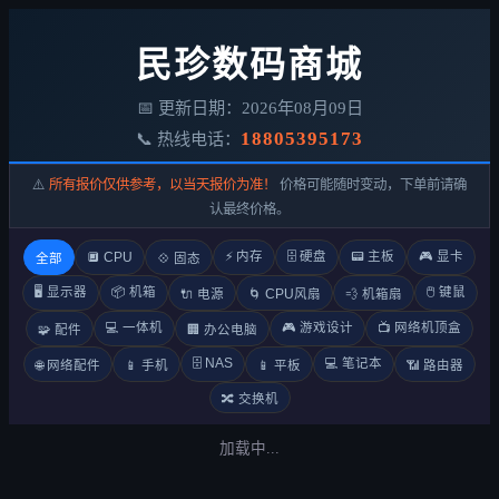
民珍数码商城
📅 更新日期：2026年08月09日
18805395173
📞 热线电话：
⚠️
所有报价仅供参考，以当天报价为准！
价格可能随时变动，下单前请确
认最终价格。
⚡ 内存
🗄️ 硬盘
📟 主板
🎮 显卡
🔲 CPU
全部
💠 固态
🖥️ 显示器
📦 机箱
🖱️ 键鼠
🔌 电源
🌀 CPU风扇
💨 机箱扇
💻 一体机
🎮 游戏设计
📺 网络机顶盒
🧩 配件
🏢 办公电脑
🗄️ NAS
💻 笔记本
🌐 网络配件
📱 手机
📱 平板
📶 路由器
🔀 交换机
加载中...